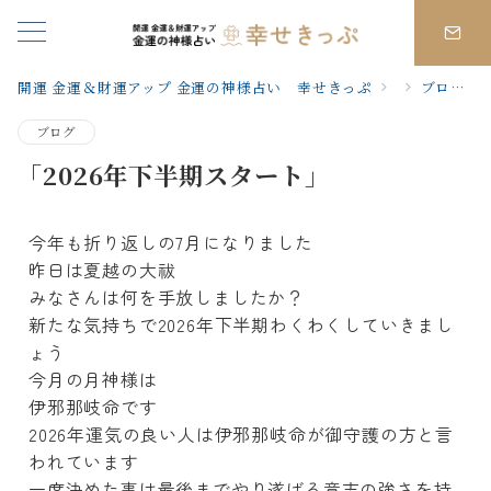
開運 金運＆財運アップ 金運の神様占い 幸せきっぷ
ブログ
ブログ
「2026年下半期スタート」
今年も折り返しの7月になりました
昨日は夏越の大祓
みなさんは何を手放しましたか？
新たな気持ちで2026年下半期わくわくしていきまし
ょう
今月の月神様は
伊邪那岐命です
2026年運気の良い人は伊邪那岐命が御守護の方と言
われていま
す
一度決めた事は最後までやり遂げる意志の強さを持