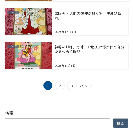
ブログ
太陽神・天照大御神が照らす「幸運の12
月」
2025年12月3日
ブログ
神秘の11月、月神・弁財天に導かれて自分
を見つめる時間
2025年11月5日
投
1
2
3
次へ
稿
の
検索
ペ
検索
ー